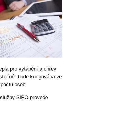
epla pro vytápění a ohřev
,stočné" bude korigována ve
 počtu osob.
m služby SIPO provede