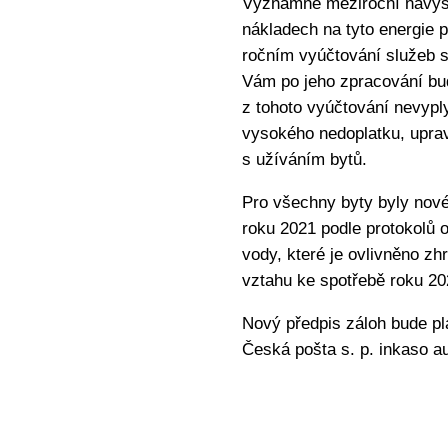
Významné meziroční navyšo
nákladech na tyto energie p
ročním vyúčtování služeb s
Vám po jeho zpracování bu
z tohoto vyúčtování nevypl
vysokého nedoplatku, uprav
s užíváním bytů.
Pro všechny byty byly nov
roku 2021 podle protokolů 
vody, které je ovlivněno z
vztahu ke spotřebě roku 20
Nový předpis záloh bude pl
Česká pošta s. p. inkaso a