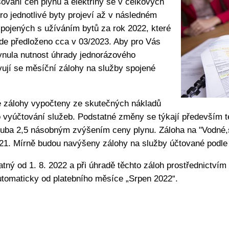
vání cen plynu a elektřiny se v celkových
ro jednotlivé byty projeví až v následném
pojených s užíváním bytů za rok 2022, které
de předloženo cca v 03/2023. Aby pro Vás
ynula nutnost úhrady jednorázového
ují se měsíční zálohy na služby spojené
é zálohy vypočteny ze skutečných nákladů
o vyúčtování služeb. Podstatné změny se týkají především t
hruba 2,5 násobným zvýšením ceny plynu. Záloha na "Vodné
21. Mírně budou navýšeny zálohy na služby účtované podle
atný od 1. 8. 2022 a při úhradě těchto záloh prostřednictví
utomaticky od platebního měsíce „Srpen 2022“.