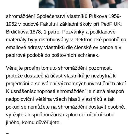
shromáždění Společenství vlastníků Píškova 1959-
1962 v budově Fakultní základní školy při PedF UK,
Brdičkova 1878, 1.patro. Pozvánky a podkladové
materiály byly distribuovány v elektronické podobě na
emailové adresy vlastníků dle členské evidence a v
papírové podobě do poštovních schránek.
Věnujte prosím tomuto shromáždění pozornost,
protože dostatečná účast vlastníků je nezbytná k
projednání a schválení významných investičních akcí.
K usnášeníschopnosti shromáždění je nutná alespoň
nadpoloviční většina všech hlasů vlastníků a tak
pokud se nemůžete na shromáždění dostavit osobně,
využijte alespoň možnosti zplnomocnění někoho
jiného, komu důvěřujete.