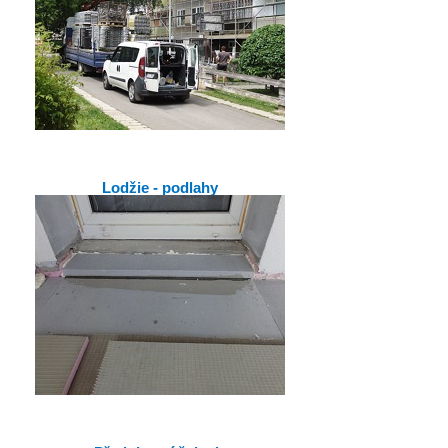
Lodžie - podlahy