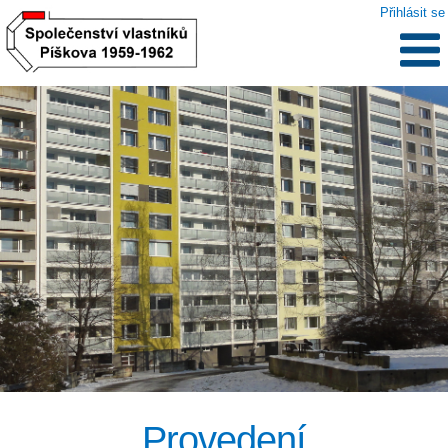
Přihlásit se
.
Provedení